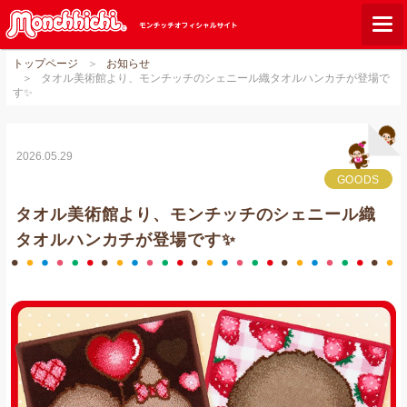
トップページ
お知らせ
モンチッチとは？
タオル美術館より、モンチッチのシェニール織タオルハンカチが登場で
す✨
お知らせ
グッズ
2026.05.29
ご当地モンチッチ
GOODS
タオル美術館より、モンチッチのシェニール織
ショップリスト
タオルハンカチが登場です✨
ダウンロード
オンラインショップ
Q&A
関連サイト
GLOBAL