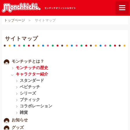
トップページ
サイトマップ
モンチッチとは？
お知らせ
サイトマップ
グッズ
ご当地モンチッチ
モンチッチとは？
モンチッチの歴史
ショップリスト
キャラクター紹介
ダウンロード
スタンダード
ベビチッチ
オンラインショップ
シリーズ
ブティック
コラボレーション
Q&A
雑貨
関連サイト
お知らせ
グッズ
GLOBAL