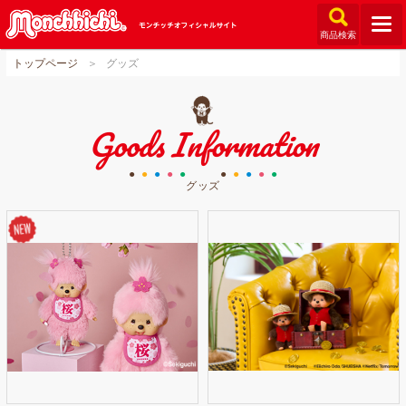
商品検索
閉じる
トップページ
グッズ
モンチッチとは？
お知らせ
Goods Information
グッズ
●
●
●
●
●
●
●
●
●
●
ご当地モンチッチ
グッズ
ショップリスト
ダウンロード
オンラインショップ
Q&A
関連サイト
GLOBAL
カー一覧