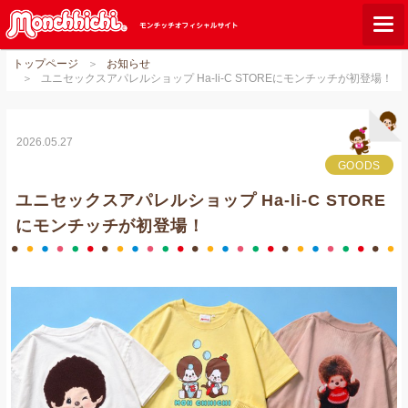
トップページ
お知らせ
モンチッチとは？
ユニセックスアパレルショップ Ha-li-C STOREにモンチッチが初登場！
お知らせ
グッズ
2026.05.27
GOODS
ご当地モンチッチ
ユニセックスアパレルショップ Ha-li-C STORE
ショップリスト
にモンチッチが初登場！
ダウンロード
オンラインショップ
Q&A
関連サイト
GLOBAL