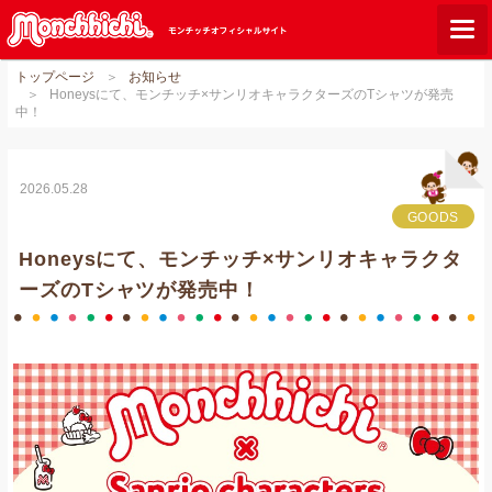
トップページ
お知らせ
モンチッチとは？
Honeysにて、モンチッチ×サンリオキャラクターズのTシャツが発売
中！
お知らせ
グッズ
2026.05.28
ご当地モンチッチ
GOODS
Honeysにて、モンチッチ×サンリオキャラクタ
ショップリスト
ーズのTシャツが発売中！
ダウンロード
オンラインショップ
Q&A
関連サイト
GLOBAL