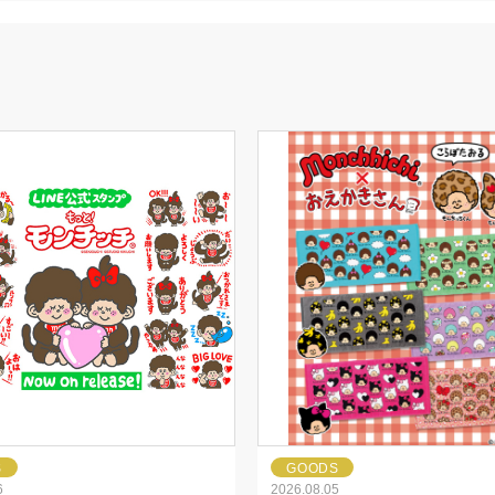
S
GOODS
6
2026.08.05