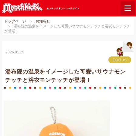
トップページ
お知らせ
モンチッチとは？
湯布院の温泉をイメージした可愛いサウナモンチッチと浴衣モンチッチ
が登場！
お知らせ
グッズ
2026.01.29
ご当地モンチッチ
GOODS
湯布院の温泉をイメージした可愛いサウナモン
ショップリスト
チッチと浴衣モンチッチが登場！
ダウンロード
オンラインショップ
Q&A
関連サイト
GLOBAL