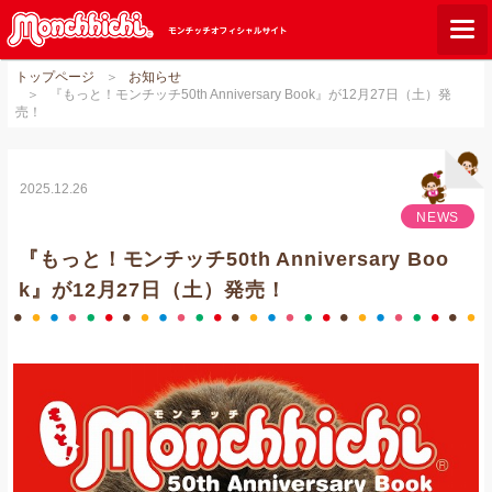
トップページ
お知らせ
モンチッチとは？
『もっと！モンチッチ50th Anniversary Book』が12月27日（土）発
売！
お知らせ
グッズ
2025.12.26
ご当地モンチッチ
NEWS
『もっと！モンチッチ50th Anniversary Boo
ショップリスト
k』が12月27日（土）発売！
ダウンロード
オンラインショップ
Q&A
関連サイト
GLOBAL