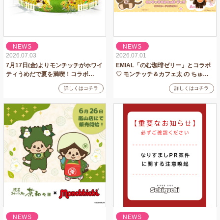
NEWS
NEWS
2026.07.03
2026.07.01
7月17日(金)よりモンチッチがホワイ
EMIAL「のむ珈琲ゼリー」とコラボ
ティうめだで夏を満喫！コラボ…
♡ モンチッチ＆カフェ太 の ちゅ…
詳しくはコチラ
詳しくはコチラ
NEWS
NEWS