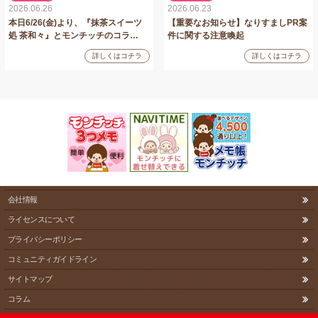
2026.06.26
2026.06.23
本日6/26(金)より、『抹茶スイーツ
【重要なお知らせ】なりすましPR案
処 茶和々』とモンチッチのコラ…
件に関する注意喚起
詳しくはコチラ
詳しくはコチラ
会社情報
ライセンスについて
プライバシーポリシー
コミュニティガイドライン
サイトマップ
コラム