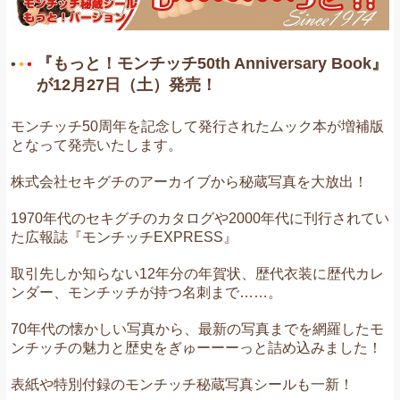
『もっと！モンチッチ50th Anniversary Book』
が12月27日（土）発売！
モンチッチ50周年を記念して発行されたムック本が増補版
となって発売いたします。
株式会社セキグチのアーカイブから秘蔵写真を大放出！
1970年代のセキグチのカタログや
2000年代に刊行されてい
た広報誌『モンチッチEXPRESS』
取引先しか知らない12年分の年賀状、
歴代衣装に歴代カレ
ンダー、モンチッチが持つ名刺まで……。
70年代の懐かしい写真から、最新の写真までを網羅したモ
ンチッチの魅力と歴史をぎゅーーーっと詰め込みました！
表紙や特別付録のモンチッチ秘蔵写真シールも一新！