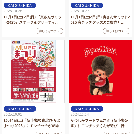
KATSUSHIKA
KATSUSHIKA
2025.10.28
2025.10.27
11月1日(土) 2日(日) 『寅さんサミッ
11月1日(土)2日(日) 寅さんサミット2
ト2025』ステージ＆グリーティ…
025 寅チッチグッズのご案内と…
詳しくはコチラ
詳しくはコチラ
KATSUSHIKA
KATSUSHIKA
2025.10.01
2024.11.14
10月4日(土)「新小岩駅 東北ひろば
かつしかフードフェスタ（新小岩公
まつり2025」にモンチッチが登場…
園）にモンチッチくんが遊びに行…