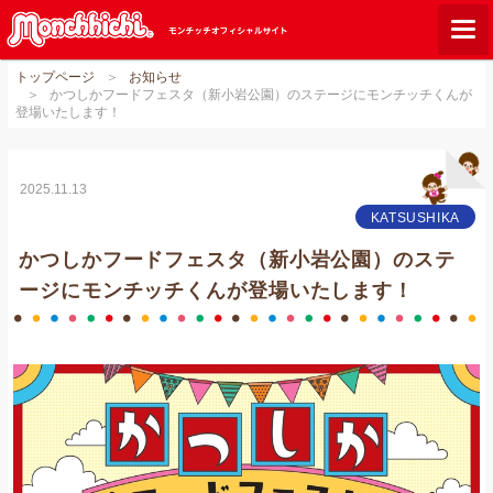
トップページ
お知らせ
モンチッチとは？
かつしかフードフェスタ（新小岩公園）のステージにモンチッチくんが
登場いたします！
お知らせ
グッズ
2025.11.13
ご当地モンチッチ
KATSUSHIKA
かつしかフードフェスタ（新小岩公園）のステ
ショップリスト
ージにモンチッチくんが登場いたします！
ダウンロード
オンラインショップ
Q&A
関連サイト
GLOBAL