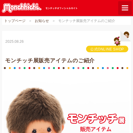
トップページ
お知らせ
モンチッチ展販売アイテムのご紹介
モンチッチとは？
お知らせ
2025.08.26
グッズ
公式ONLINE SHOP
ご当地モンチッチ
モンチッチ展販売アイテムのご紹介
ショップリスト
ダウンロード
オンラインショップ
Q&A
関連サイト
GLOBAL