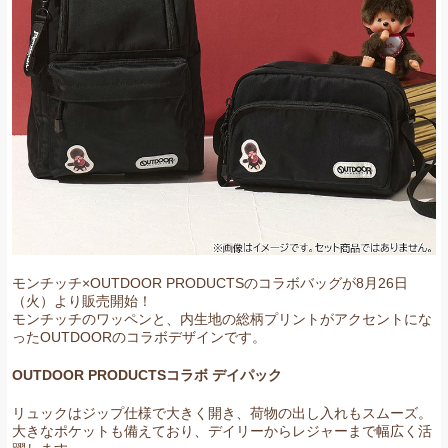
モンチッチ×OUTDOOR PRODUCTSのコラボバッグが8月26日
（火）より販売開始！
モンチッチのワッペンと、内生地の総柄プリントがアクセントにな
ったOUTDOORのコラボデザインです。
OUTDOOR
PRODUCTS
コラボ デイパック
リュックはジップ仕様で大きく開き、荷物の出し入れもスムーズ。
大きなポケットも備えており、デイリーからレジャーまで幅広く活