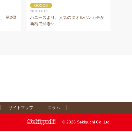
GOODS
2026.08.05
」 第2弾
ハニーズより、人気のタオルハンカチが
新柄で登場✨
サイトマップ
コラム
©
2026 Sekiguchi Co.,Ltd.