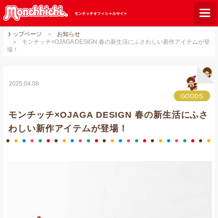
トップページ
お知らせ
モンチッチとは？
モンチッチ×OJAGA DESIGN 春の新生活にふさわしい新作アイテムが登
場！
お知らせ
グッズ
2025.04.08
ご当地モンチッチ
GOODS
モンチッチ×OJAGA DESIGN 春の新生活にふさ
ショップリスト
わしい新作アイテムが登場！
ダウンロード
オンラインショップ
Q&A
関連サイト
GLOBAL