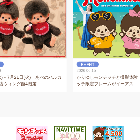
EVENT
6
2026.06.15
水)～7月21日(火) あべのハルカ
かりゆしモンチッチと撮影体験
店ウィング館4階第…
ッチ限定フレームがイーアス…