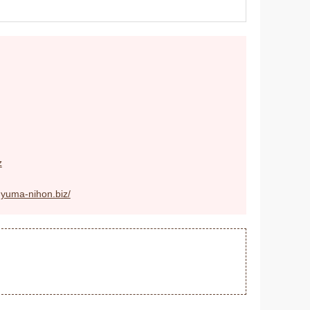
z
hyuma-nihon.biz/