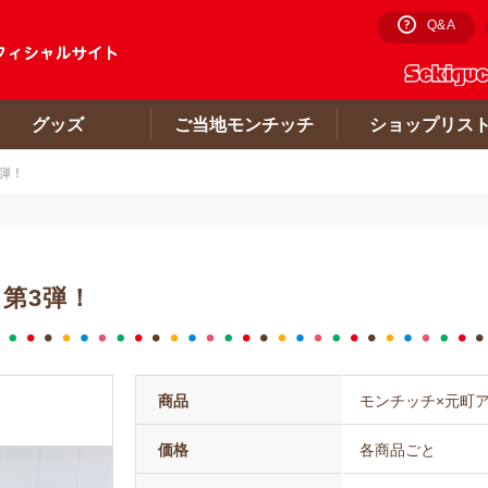
Q&A
グッズ
ご当地モンチッチ
ショップリス
弾！
第3弾！
商品
モンチッチ×元町
価格
各商品ごと