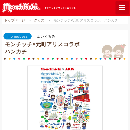
トップページ
グッズ
モンチッチ×元町アリスコラボ ハンカチ
モンチッチとは？
お知らせ
mongobess
ぬいぐるみ
モンチッチ×元町アリスコラボ
グッズ
ハンカチ
ご当地モンチッチ
ショップリスト
ダウンロード
オンラインショップ
Q&A
関連サイト
GLOBAL