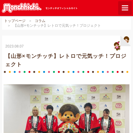
トップページ
コラム
モンチッチとは？
【山形×モンチッチ】レトロで元気ッチ！プロジェクト
お知らせ
グッズ
2023.08.07
【山形×モンチッチ】レトロで元気ッチ！プロジ
ご当地モンチッチ
ェクト
ショップリスト
ダウンロード
オンラインショップ
Q&A
関連サイト
GLOBAL